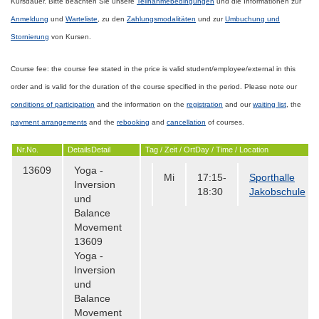
Kursdauer.
Bitte beachten Sie unsere
Teilnahmebedingungen
und die Informationen
zur
Anmeldung
und
Warteliste
, zu den
Zahlungsmodalitäten
und zur
Umbuchung und
Stornierung
von Kursen.
Course fee:
the course fee stated in the price is valid
student/employee/external
in this
order and is valid for the duration of the course specified in the period.
Please note our
conditions of
participation
and the information on the
registration
and our
waiting list
, the
payment
arrangements
and the
rebooking
and
cancellation
of courses.
Nr.
No.
Details
Detail
Tag / Zeit / Ort
Day / Time / Location
13609
Yoga -
Mi
17:15-
Sporthalle
Inversion
18:30
Jakobschule
und
Balance
Movement
13609
Yoga -
Inversion
und
Balance
Movement