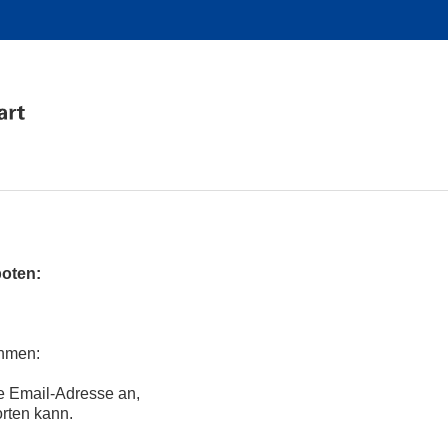
boten:
ehmen:
e Email-Adresse an,
orten kann.