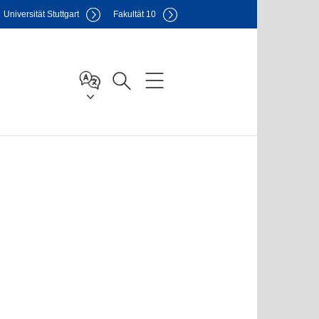
Uni
versität Stuttgart
F
akultät
10