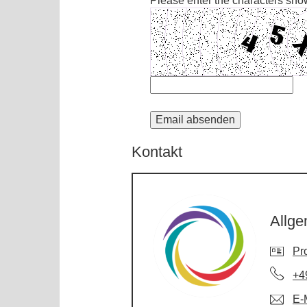
Please enter the characters sho
Kontakt
Allge
Pro
+4
E-