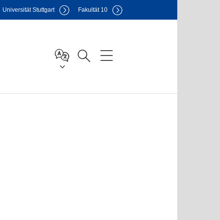
Uni
versität Stuttgart
F
akultät
10