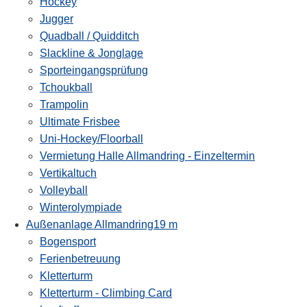
Hockey
Jugger
Quadball / Quidditch
Slackline & Jonglage
Sporteingangsprüfung
Tchoukball
Trampolin
Ultimate Frisbee
Uni-Hockey/Floorball
Vermietung Halle Allmandring - Einzeltermin
Vertikaltuch
Volleyball
Winterolympiade
Außenanlage Allmandring
19 m
Bogensport
Ferienbetreuung
Kletterturm
Kletterturm - Climbing Card