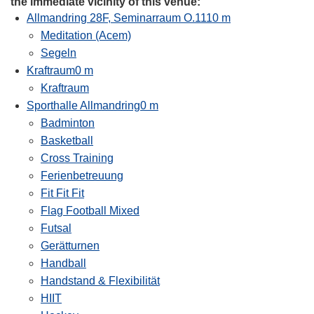
the immediate vicinity of this venue:
Allmandring 28F, Seminarraum O.111
0 m
Meditation (Acem)
Segeln
Kraftraum
0 m
Kraftraum
Sporthalle Allmandring
0 m
Badminton
Basketball
Cross Training
Ferienbetreuung
Fit Fit Fit
Flag Football Mixed
Futsal
Gerätturnen
Handball
Handstand & Flexibilität
HIIT