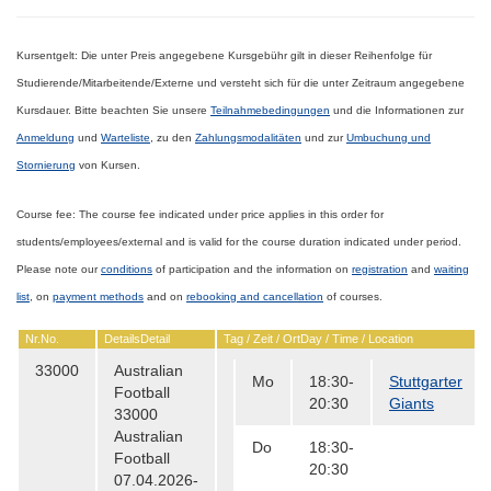
Kursentgelt:
Die unter Preis angegebene Kursgebühr gilt in dieser Reihenfolge für
Studierende/Mitarbeitende/Externe
und versteht sich für die unter Zeitraum angegebene
Kursdauer.
Bitte beachten Sie unsere
Teilnahmebedingungen
und die Informationen
zur
Anmeldung
und
Warteliste
, zu den
Zahlungsmodalitäten
und zur
Umbuchung und
Stornierung
von Kursen.
Course fee:
The course fee indicated under price applies in this order for
students/employees/external
and is valid for the course duration indicated under period.
Please note our
conditions
of participation and the information
on
registration
and
waiting
list
, on
payment methods
and on
rebooking and cancellation
of courses.
Nr.
No.
Details
Detail
Tag / Zeit / Ort
Day / Time / Location
33000
Australian
Mo
18:30-
Stuttgarter
Football
20:30
Giants
33000
Australian
Do
18:30-
Football
20:30
07.04.2026-