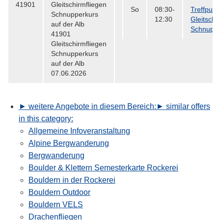
41901
Gleitschirmfliegen
So
08:30-
Treffpunk
Schnupperkurs
12:30
Gleitschi
auf der Alb
Schnuppe
41901
Gleitschirmfliegen
Schnupperkurs
auf der Alb
07.06.2026
► weitere Angebote in diesem Bereich:
► similar offers
in this category:
Allgemeine Infoveranstaltung
Alpine Bergwanderung
Bergwanderung
Boulder & Klettern Semesterkarte Rockerei
Bouldern in der Rockerei
Bouldern Outdoor
Bouldern VELS
Drachenfliegen