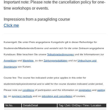
Important note: Please note the cancellation policy for one-
time workshops or events.
Impressions from a paragliding course
Click me
Kursentgelt:
Die unter Preis angegebene Kursgebühr gilt in dieser Reihenfolge für
Studierende/Mitarbeitende/Externe
und versteht sich für die unter Zeitraum angegebene
Kursdauer.
Bitte beachten Sie unsere
Teilnahmebedingungen
und die Informationen
zur
Anmeldung
und
Warteliste
, zu den
Zahlungsmodalitäten
und zur
Umbuchung und
Stornierung
von Kursen.
Course fee:
The course fee indicated under price applies in this order for
students/employees/external
and is valid for the course duration indicated under period.
Please note our
conditions
of participation and the information
on
registration
and
waiting
list
, on
payment methods
and on
rebooking and cancellation
of courses.
Nr.
No.
Details
Detail
Tag / Zeit / Ort
Day / Time / Location