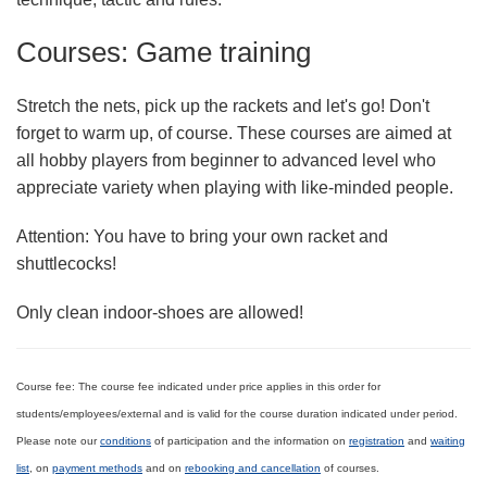
Courses: Game training
Stretch the nets, pick up the rackets and let's go! Don't
forget to warm up, of course. These courses are aimed at
all hobby players from beginner to advanced level who
appreciate variety when playing with like-minded people.
Attention: You have to bring your own racket and
shuttlecocks!
Only clean indoor-shoes are allowed!
Course fee:
The course fee indicated under price applies in this order for
students/employees/external
and is valid for the course duration indicated under period.
Please note our
conditions
of participation and the information
on
registration
and
waiting
list
, on
payment methods
and on
rebooking and cancellation
of courses.