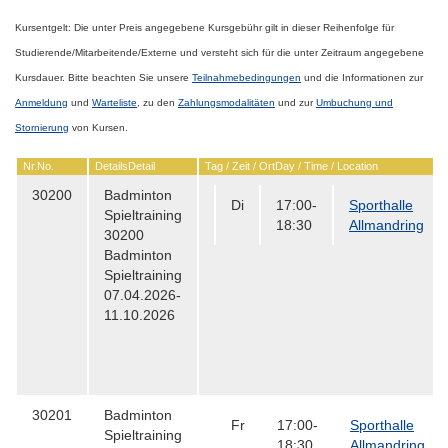
Kursentgelt:
Die unter Preis angegebene Kursgebühr gilt in dieser Reihenfolge für
Studierende/Mitarbeitende/Externe
und versteht sich für die unter Zeitraum angegebene
Kursdauer.
Bitte beachten Sie unsere
Teilnahmebedingungen
und die Informationen
zur
Anmeldung
und
Warteliste
, zu den
Zahlungsmodalitäten
und zur
Umbuchung und
Stornierung
von Kursen.
Nr.
No.
Details
Detail
Tag / Zeit / Ort
Day / Time / Location
30200
Badminton
Di
17:00-
Sporthalle
Spieltraining
18:30
Allmandring
30200
Badminton
Spieltraining
07.04.2026-
11.10.2026
30201
Badminton
Fr
17:00-
Sporthalle
Spieltraining
18:30
Allmandring