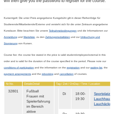
will then give you the password to register for the course.
Kursentgelt:
Die unter Preis angegebene Kursgebühr gilt in dieser Reihenfolge für
Studierende/Mitarbeitende/Externe
und versteht sich für die unter Zeitraum angegebene
Kursdauer.
Bitte beachten Sie unsere
Teilnahmebedingungen
und die Informationen
zur
Anmeldung
und
Warteliste
, zu den
Zahlungsmodalitäten
und zur
Umbuchung und
Stornierung
von Kursen.
Course fee:
the course fee stated in the price is valid
student/employee/external
in this
order and is valid for the duration of the course specified in the period.
Please note our
conditions of
participation
and the information on the
registration
and our
waiting list
, the
payment
arrangements
and the
rebooking
and
cancellation
of courses.
Nr.
No.
Details
Detail
Tag / Zeit / Ort
Day / Time / Location
32801
Fußball
Di
18:00-
Sportplatz
Frauen mit
19:30
Lauchhau-
Spielerfahrung
Lauchäcker
im Bereich
aktive