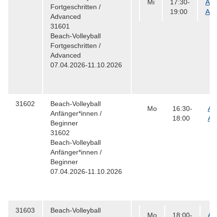
Mi
17:30-
Auß
Fortgeschritten /
19:00
All
Advanced
31601
Beach-Volleyball
Fortgeschritten /
Advanced
07.04.2026-11.10.2026
31602
Beach-Volleyball
Mo
16:30-
Au
Anfänger*innen /
18:00
Al
Beginner
31602
Beach-Volleyball
Anfänger*innen /
Beginner
07.04.2026-11.10.2026
31603
Beach-Volleyball
Mo
18:00-
Au