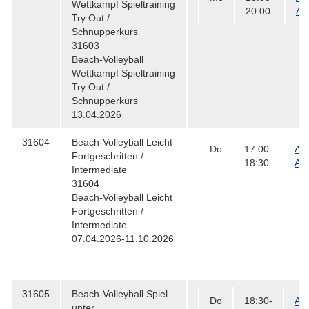
Wettkampf Spieltraining
20:00
Al
Try Out /
Schnupperkurs
31603
Beach-Volleyball
Wettkampf Spieltraining
Try Out /
Schnupperkurs
13.04.2026
31604
Beach-Volleyball
Leicht
Do
17:00-
Au
Fortgeschritten /
18:30
All
Intermediate
31604
Beach-Volleyball Leicht
Fortgeschritten /
Intermediate
07.04.2026-11.10.2026
31605
Beach-Volleyball
Spiel
Do
18:30-
Au
unter