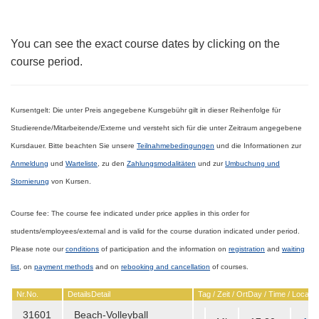
You can see the exact course dates by clicking on the
course period.
Kursentgelt:
Die unter Preis angegebene Kursgebühr gilt in dieser Reihenfolge für
Studierende/Mitarbeitende/Externe
und versteht sich für die unter Zeitraum angegebene
Kursdauer.
Bitte beachten Sie unsere
Teilnahmebedingungen
und die Informationen
zur
Anmeldung
und
Warteliste
, zu den
Zahlungsmodalitäten
und zur
Umbuchung und
Stornierung
von Kursen.
Course fee:
The course fee indicated under price applies in this order for
students/employees/external
and is valid for the course duration indicated under period.
Please note our
conditions
of participation and the information
on
registration
and
waiting
list
, on
payment methods
and on
rebooking and cancellation
of courses.
Nr.
No.
Details
Detail
Tag / Zeit / Ort
Day / Time / Locatio
31601
Beach-Volleyball