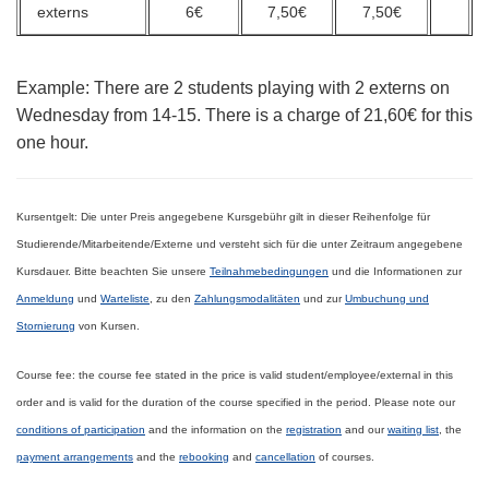
externs
6€
7,50€
7,50€
Example:
There are 2 students playing with 2 externs on
Wednesday from 14-15. There is a charge of 21,60€ for this
one hour.
Kursentgelt:
Die unter Preis angegebene Kursgebühr gilt in dieser Reihenfolge für
Studierende/Mitarbeitende/Externe
und versteht sich für die unter Zeitraum angegebene
Kursdauer.
Bitte beachten Sie unsere
Teilnahmebedingungen
und die Informationen
zur
Anmeldung
und
Warteliste
, zu den
Zahlungsmodalitäten
und zur
Umbuchung und
Stornierung
von Kursen.
Course fee:
the course fee stated in the price is valid
student/employee/external
in this
order and is valid for the duration of the course specified in the period.
Please note our
conditions of
participation
and the information on the
registration
and our
waiting list
, the
payment
arrangements
and the
rebooking
and
cancellation
of courses.