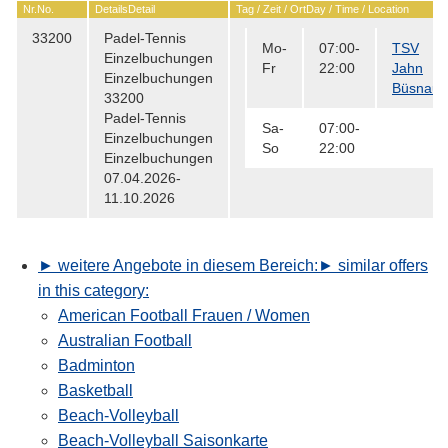
Nr.
No.
Details
Detail
Tag / Zeit / Ort
Day / Time / Location
33200
Padel-Tennis
Mo-
07:00-
TSV
Einzelbuchungen
Fr
22:00
Jahn
Einzelbuchungen
Büsnau
33200
Padel-Tennis
Sa-
07:00-
Einzelbuchungen
So
22:00
Einzelbuchungen
07.04.2026-
11.10.2026
► weitere Angebote in diesem Bereich:
► similar offers
in this category:
American Football Frauen / Women
Australian Football
Badminton
Basketball
Beach-Volleyball
Beach-Volleyball Saisonkarte