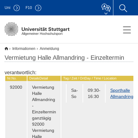
Uni
F
10
Allgemeiner Hochschulsport
Informationen
Anmeldung
Vermietung Halle Allmandring - Einzeltermin
verantwortlich:
Nr.
No.
Details
Detail
Tag / Zeit / Ort
Day / Time / Location
92000
Vermietung
Sa-
09:30-
Sporthalle
Halle
So
16:30
Allmandring
Allmandring
-
Einzeltermin
ganztägig
92000
Vermietung
Halle