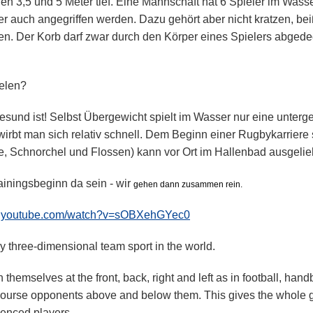
n 3,5 und 5 Meter tief. Eine Mannschaft hat 6 Spieler im Wass
oder auch angegriffen werden. Dazu gehört aber nicht kratzen, b
en. Der Korb darf zwar durch den Körper eines Spielers abgedec
elen?
 gesund ist! Selbst Übergewicht spielt im Wasser nur eine unterg
wirbt man sich relativ schnell. Dem Beginn einer Rugbykarriere 
le, Schnorchel und Flossen) kann vor Ort im Hallenbad ausgeli
ainingsbeginn da sein - wir
gehen dann zusammen rein.
w.youtube.com/watch?v=sOBXehGYec0
ly three-dimensional team sport in the world.
themselves at the front, back, right and left as in football, handb
course opponents above and below them. This gives the whole 
ienced players.