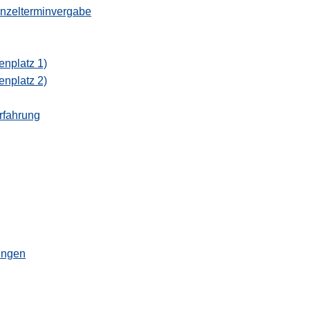
inzelterminvergabe
enplatz 1)
enplatz 2)
rfahrung
ungen