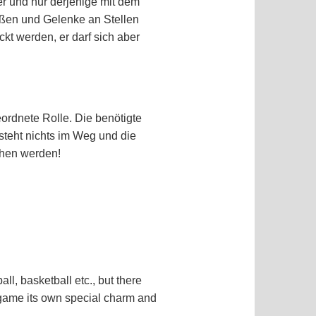
er und nur derjenige mit dem
eißen und Gelenke an Stellen
kt werden, er darf sich aber
eordnete Rolle. Die benötigte
steht nichts im Weg und die
ehen werden!
all, basketball etc., but there
game its own special charm and