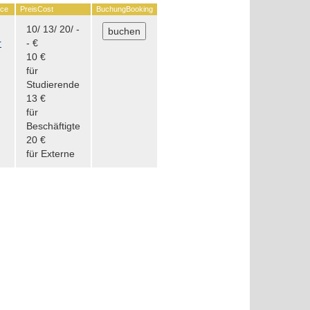
nce
Preis
Cost
Buchung
Booking
10/ 13/ 20/ -
r
- €
10 €
für
Studierende
13 €
für
Beschäftigte
20 €
für Externe