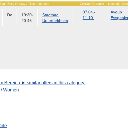
Tag / Zeit / Ort
Day / Time / Location
Zeitraum
Duration
Leitung
Guida
07.04.-
Ayoub
Do
19:30-
Stadtbad
11.10.
Essghaie
20:45
Untertürkheim
m Bereich:
► similar offers in this category:
n / Women
arte