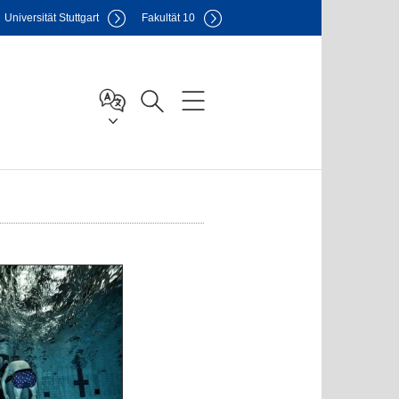
Uni
versität Stuttgart
F
akultät
10