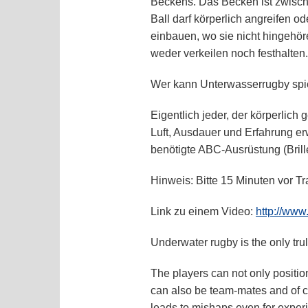
Beckens. Das Becken ist zwische
Ball darf körperlich angreifen 
einbauen, wo sie nicht hingehör
weder verkeilen noch festhalten.
Wer kann Unterwasserrugby spi
Eigentlich jeder, der körperlich
Luft, Ausdauer und Erfahrung er
benötigte ABC-Ausrüstung (Bril
Hinweis:
Bitte 15 Minuten vor Tr
Link zu einem Video:
http://ww
Underwater rugby is the only tru
The players can not only position 
can also be team-mates and of 
leads to mishaps even for exper