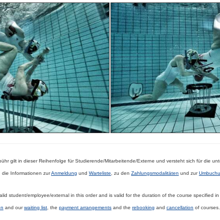
hr gilt in dieser Reihenfolge für
Studierende/Mitarbeitende/Externe
und versteht sich für die u
 die Informationen
zur
Anmeldung
und
Warteliste
, zu den
Zahlungsmodalitäten
und zur
Umbuchun
valid
student/employee/external
in this order and is valid for the duration of the course specified i
on
and our
waiting list
, the
payment
arrangements
and the
rebooking
and
cancellation
of courses.