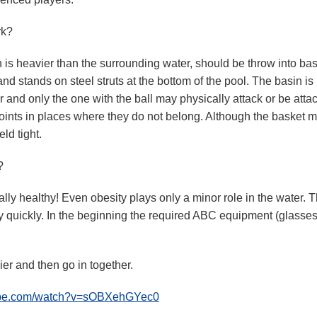
rk?
ich is heavier than the surrounding water, should be throw into ba
and stands on steel struts at the bottom of the pool. The basin 
r and only the one with the ball may physically attack or be atta
g joints in places where they do not belong. Although the basket 
ld tight.
?
lly healthy! Even obesity plays only a minor role in the water. T
y quickly. In the beginning the required ABC equipment (glasses
ier and then go in together.
tube.com/watch?v=sOBXehGYec0