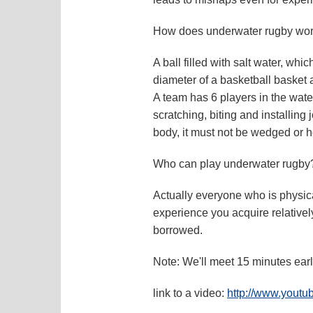
How does underwater rugby wo
A ball filled with salt water, wh
diameter of a basketball basket 
A team has 6 players in the wate
scratching, biting and installin
body, it must not be wedged or he
Who can play underwater rugby
Actually everyone who is physica
experience you acquire relativel
borrowed.
Note:
We'll meet 15 minutes earl
link to a video:
http://www.you