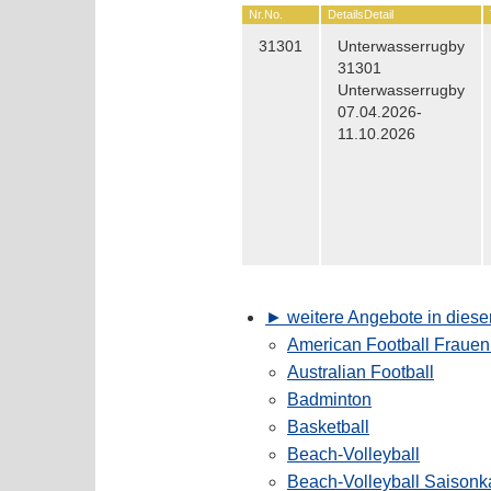
Nr.
No.
Details
Detail
31301
Unterwasserrugby
31301
Unterwasserrugby
07.04.2026-
11.10.2026
► weitere Angebote in diese
American Football Fraue
Australian Football
Badminton
Basketball
Beach-Volleyball
Beach-Volleyball Saisonk